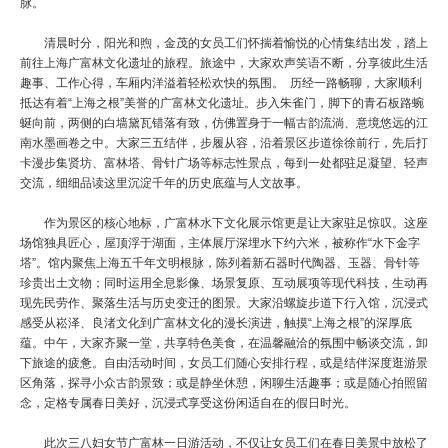
脉。
清晨时分，阳光和煦，金茂的女员工们怀揣着愉悦的心情集结出发，踏上
前往上海广富林文化遗址的旅程。旅途中，大家欢声笑语不断，分享彼此生活
趣事、工作心得，车厢内洋溢着轻松欢快的氛围。
历经一路畅聊，大家顺利
抵达有着“上海之根”美誉的广富林文化遗址。步入朱雀门，脚下的青石板路蜿
蜒向前，两侧的白墙黛瓦错落有致，仿佛置身于一幅古韵流淌、意境悠远的江
南水墨画卷之中。大家三五结伴，步履从容，沿着景区步道徐徐前行，先后打
卡漫步集贤坊、富林塔、骨针广场等标志性景点，每到一处都驻足凝望、轻声
交流，细细品读这里沉淀千年的历史底蕴与人文故事。
作为景区的核心地标，广富林水下文化展示馆更是让大家驻足惊叹。这座
场馆独具匠心，屋顶浮于湖面，主体展厅深埋水下约六米，被称作“水下金字
塔”。馆内聚焦上海五千年文明根脉，陈列着新石器时代陶器、玉器、骨针等
珍贵出土文物；同时运用全息影像、场景复原、互动展项等现代科技，生动再
现先民劳作、聚落生活与历史变迁的图景。大家沿螺旋步道下行入馆，沉浸式
感受从崧泽、良渚文化到广富林文化的漫长演进，触摸“上海之根”的深厚底
蕴。中午，大家齐聚一堂，共享特色美食，在温馨融洽的氛围中畅谈交流，卸
下旅途的疲惫。自由活动时间，女员工们随心安排行程，或是结伴深度逛游景
区角落，探寻小众古韵景致；或是静坐休憩，闲聊生活趣事；或是随心拍照留
念，定格专属春日美好，沉浸式享受这份闲适自在的假日时光。
此次三八妇女节广富林一日游活动，不仅让女员工们在春日美景中放松了