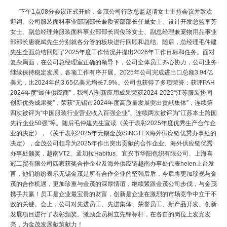
下午1点08分会议正式开始，金茂公司行政总监赵凊女士主持会议并致欢
迎词。公司服装面料事业部副部长兼质管部部长任晟女士、设计开发总监李芳
女士、副总经理兼服装面料事业部部长周俊玲女士、副总经理兼宠物用品事业
部部长唐晓斌先生分别就各分管的板块进行回顾和总结。随后，总经理毛仲建
先生全面总结回顾了2025年度工作情况并提出2026年工作目标和任务。面对
复杂局面，在公司总经理室正确的领导下，公司全体员工齐心协力，公司业务
继续保持稳定发展，各项工作有序开展。2025年公司完成进出口总额3.94亿
美元，比2024年的3.65亿美元增长7.9%。公司也获得了多项荣誉：获评PAH
2024年度“
最佳
供应商”，我司AI创新应用成果荣获2024-2025“江苏服装协同
创新
优秀
成果奖”，荣获“无锡市2024年度高质量发展突出贡献集体”，连续第
四次被评为“中国服装行业营业收入百强企业”、连续两次被评为“江苏本土跨国
先行企业50强”等。随后毛仲建先生宣读《关于表彰2025年度
优秀
生产合作企
业的决定》，《关于表彰2025年无锡金茂/SINGTEX海外供应链
优秀
办事处的
决定》，金茂公司领导为2025年作出突出贡献的合作企业、海外供应链
优秀
办事处颁奖，越南VT2、孟加拉Habitus、宜兴市华阳色织有限公司、上海喜
冠工贸有限公司四家获奖合作企业及海外供应链越南办事处代表helen上台发
言，他们纷纷表示无锡金茂是所有合作企业的坚强后盾，今后将更加珍视与金
茂的合作机遇，更加珍重与金茂的深厚情谊，继续紧跟金茂公司步伐，与金茂
携手共赢！员工是企业
最
宝贵的财富，创新是企业在激烈的市场竞争中立于不
败的关键。会上，公司对先进员工、先进集体、荣誉员工、新产品开发、创新
发展项目进行了表彰颁奖。激励全员树立先锋标杆，在各自的岗位上发光发
亮，为金茂发展献策献力！