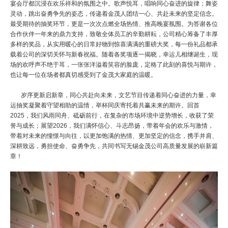
宴会厅都沉浸在欢乐祥和的氛围之中。歌声悦耳，唱响同心奋进的旋律；舞姿
灵动，跳出奋勇争先的姿态，传递着金茂人团结一心、共赴未来的坚定信念。
最
受期待的抽奖环节，更是一次次点燃
全场
热情、推高晚宴氛围。为答谢各位
合作伙伴一年来的鼎力支持，致敬全体员工的辛勤耕耘，公司精心筹备了丰厚
多样的奖品，从实用暖心的日常好物到惊喜满满的重磅大奖，每一份礼品都承
载着公司的深切关怀与新春祝福。随着各奖项逐一揭晓，幸运儿相继诞生，现
场的欢呼声不绝于耳，一张张洋溢着笑容的脸庞，定格了此刻的喜悦与期许，
也让每一位在场者都真切感受到了金茂大家庭的温暖。
岁序更新启新章，同心共赴向未来，文艺节目传递着同心奋进的力量，幸
运抽奖凝聚着守望相助的温情，举杯同庆寄托着共赢未来的期许。回首
2025，我们风雨同舟、砥砺前行，在复杂的市场环境中逆势增长，收获了荣
誉与成长；展望2026，我们满怀信心、斗志昂扬，带着年会的欢乐与激情，
带着对未来的憧憬与向往，以更加饱满的热情、更加坚定的信念，携手并肩、
深耕致远，勇担使命、奋勇争先，共同书写无锡金茂公司高质量发展的崭新篇
章！