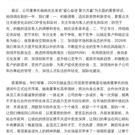
最后
，公司董事长杨南先生发表“凝心奋进 聚力共赢”为主题的重要讲话。
他强调在新的一年，我们要：一、积极调整，适应新形势和新变化，要重点关
注关税变化后的COP变化和应对，关注市场与客人的变化和应对，防范于
先，积极的适应客人的调整和变化，稳住业务基本盘；二、守正专注，持续稳
定供应链，坚守本职、专注业务，敢于争取、敢于竞争，以稳定客户和稳定业
务为核心，保质量保交期保业务；三、加强新市场和新业态的开拓，2026年
我们将加大力度开拓美英以外的市场，不断提升企业的竞争力和抗风险能力，
加强开拓新业态，推进跨境电商项目（包括FAAM），布局萌宠经济，推动多
元化发展；四、加强创新开发，提升核心竞争力，紧跟市场新趋势，积极配合
客户的新需求，坚持产品创新，为客户提供更优价值；五、加强海外各子公司
和办事处的管理；六、加强人才队伍的年轻化、国际化建设。
夜幕降临，华灯璀璨，2026无锡金茂公司迎新答谢晚宴在杨南董事长的祝
酒词中正式拉开序幕。杨南董事长高举酒杯，再次向各位来宾、合作伙伴及全
体员工表示
最
诚挚的感谢：一路走来，公司的每一步成长、每一次突破，都离
不开各位合作伙伴和全体员工的鼎力支持与信任相伴。在市场的浪潮中彼此扶
持、并肩攻坚，用默契与协作攻克一个个难关，收获一个个成果。新的一年，
让我们继续同心同向前，以更紧密的协作、更坚定的步伐，共探发展新机，共
拓合作新局，让彼此的情谊在携手共进中愈发深厚，让我们的事业在同心耕耘
中再攀新高！晚宴现场，金茂员工身怀才艺、不负热爱，用歌声、舞蹈等多种
形式，展现着奋进向上的精神风貌，为在场嘉宾带来了一场视听盛宴，让整个